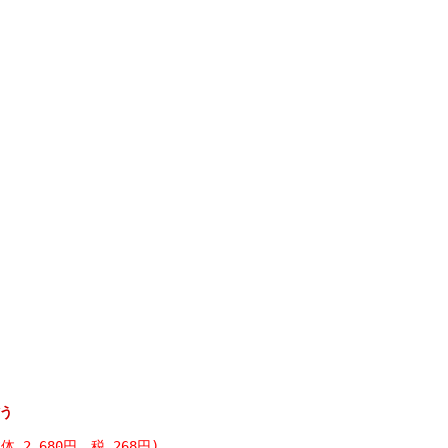
う
本体 2,680円、税 268円)