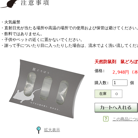
・火気厳禁
・直射日光が当たる場所や高温の場所での使用および保管は避けてください
・飲料ではありません。
・子供やペットの近くに置かないでください。
・謝って手についたり目に入ったりした場合は、流水でよく洗い流してくだ
天然防鼠剤 鼠どろぼ
価格:
2,948円 (
購入数:
個
在庫
○
この商品につ
拡大表示