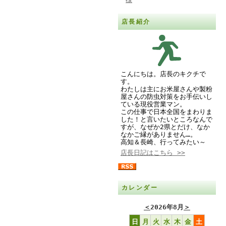
店長紹介
こんにちは。店長のキクチで
す。
わたしは主にお米屋さんや製粉
屋さんの防虫対策をお手伝いし
ている現役営業マン。
この仕事で日本全国をまわりま
した！と言いたいところなんで
すが、なぜか2県とだけ、なか
なかご縁がありません…。
高知＆長崎、行ってみたい～
店長日記はこちら >>
カレンダー
＜
2026年8月
＞
日
月
火
水
木
金
土