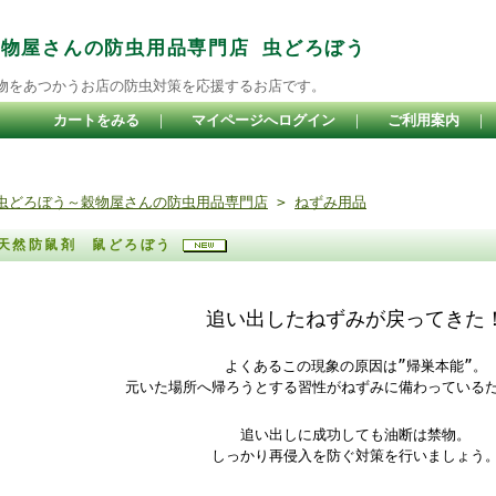
穀物屋さんの防虫用品専門店 虫どろぼう
物をあつかうお店の防虫対策を応援するお店です。
カートをみる
｜
マイページへログイン
｜
ご利用案内
虫どろぼう～穀物屋さんの防虫用品専門店
>
ねずみ用品
天然防鼠剤 鼠どろぼう
追い出したねずみが戻ってきた
よくあるこの現象の原因は”帰巣本能”。
元いた場所へ帰ろうとする習性がねずみに備わっている
追い出しに成功しても油断は禁物。
しっかり再侵入を防ぐ対策を行いましょう