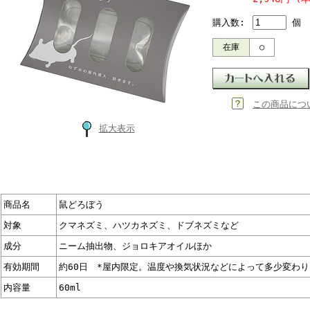
購入数:
個
在庫
○
この商品につ
拡大表示
商品名
鼠どろぼう
対象
クマネズミ、ハツカネズミ、ドブネズミなど
成分
ニーム抽出物、ジョロキアオイルほか
有効期間
約60日 *屋内限定。温度や換気状況などによって多少変わ
内容量
60ml