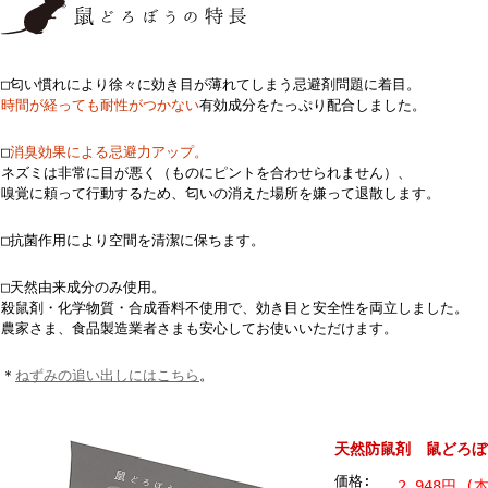
□匂い慣れにより徐々に効き目が薄れてしまう忌避剤問題に着目。
時間が経っても耐性がつかない
有効成分をたっぷり配合しました。
□
消臭効果による忌避力アップ。
ネズミは非常に目が悪く（ものにピントを合わせられません）、
嗅覚に頼って行動するため、匂いの消えた場所を嫌って退散します。
□抗菌作用により空間を清潔に保ちます。
□天然由来成分のみ使用。
殺鼠剤・化学物質・合成香料不使用で、効き目と安全性を両立しました。
農家さま、食品製造業者さまも安心してお使いいただけます。
＊
ねずみの追い出しにはこちら
。
天然防鼠剤 鼠どろぼ
価格:
2,948円 (