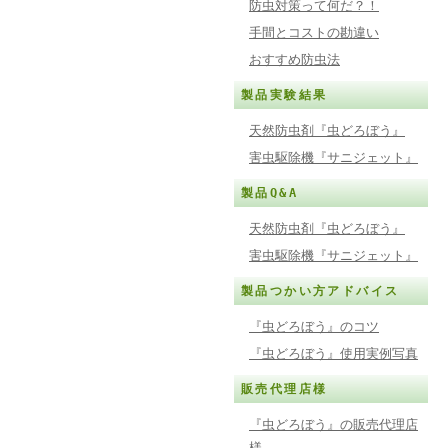
防虫対策って何だ？！
手間とコストの勘違い
おすすめ防虫法
製品実験結果
天然防虫剤『虫どろぼう』
害虫駆除機『サニジェット』
製品Q&A
天然防虫剤『虫どろぼう』
害虫駆除機『サニジェット』
製品つかい方アドバイス
『虫どろぼう』のコツ
『虫どろぼう』使用実例写真
販売代理店様
『虫どろぼう』の販売代理店
様