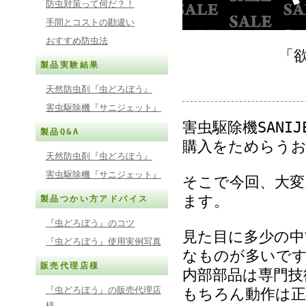
防虫対策って何だ？！
手間とコストの勘違い
おすすめ防虫法
「
製品実験結果
天然防虫剤『虫どろぼう』
害虫駆除機『サニジェット』
害虫駆除機SANI
製品Q&A
購入をためらう
天然防虫剤『虫どろぼう』
害虫駆除機『サニジェット』
そこで今回、大変
ます。
製品つかい方アドバイス
『虫どろぼう』のコツ
見た目に多少の中
『虫どろぼう』使用実例写真
なものが多いで
販売代理店様
内部部品は専門技
『虫どろぼう』の販売代理店
もちろん動作は正
様