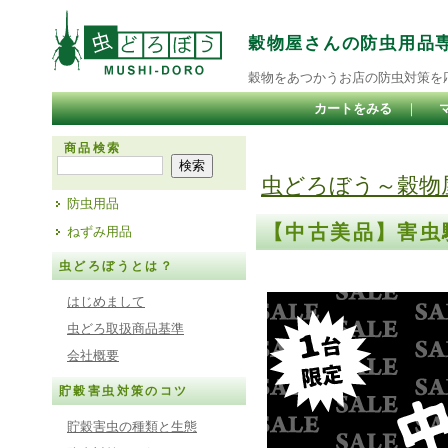
穀物屋さんの防虫用品
穀物をあつかうお店の防虫対策を
カートをみる
｜
商品検索
虫どろぼう～穀物
防虫用品
【中古美品】害
ねずみ用品
虫どろぼうとは？
はじめまして
虫どろ取扱商品基準
会社概要
貯穀害虫対策のコツ
貯穀害虫の種類と生態