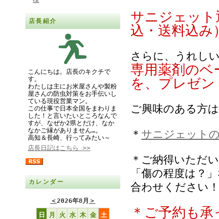
サニジェット通
店長紹介
込・送料込み
さらに、うれし
専用薬剤のベー
こんにちは。店長のキクチで
す。
を、プレゼン
わたしは主にお米屋さんや製粉
屋さんの防虫対策をお手伝いし
ている現役営業マン。
ご興味のある方
この仕事で日本全国をまわりま
した！と言いたいところなんで
すが、なぜか2県とだけ、なか
なかご縁がありません…。
＊
サニジェット
高知＆長崎、行ってみたい～
店長日記はこちら >>
＊ご納得いただ
「傷の程度は？」
カレンダー
合わせください
＜
2026年8月
＞
＊ご予約も承
日
月
火
水
木
金
土