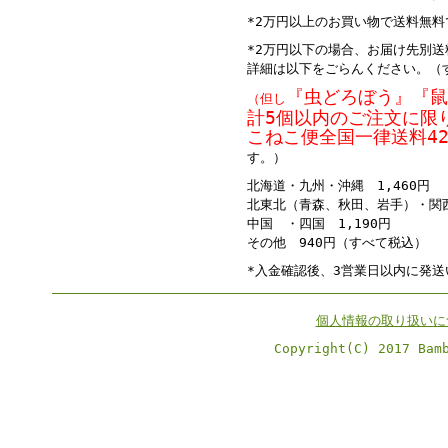
*2万円以上のお買い物で送料無料
*2万円以下の場合、お届け先別
詳細は以下をごらんください。（
『虫どろぼう』『鼠
（但し
計5個以内のご注文に限
こねこ便
全国一律
送料4
す。）
北海道・九州・沖縄 1,460円
北東北（青森、秋田、岩手）・関西
中国 ・四国 1,190円
その他 940円（すべて税込）
*入金確認後、3営業日以内に発送
個人情報の取り扱いに
Copyright(C) 2017 Bam