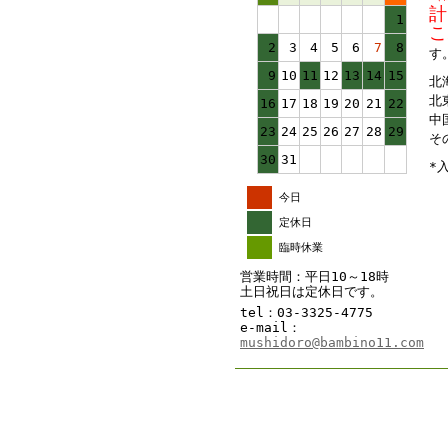
計
1
こ
2
3
4
5
6
7
8
す
9
10
11
12
13
14
15
北
北
16
17
18
19
20
21
22
中
23
24
25
26
27
28
29
そ
30
31
*
今日
定休日
臨時休業
営業時間：平日10～18時
土日祝日は定休日です。
tel：03-3325-4775
e-mail：
mushidoro@bambino11.com