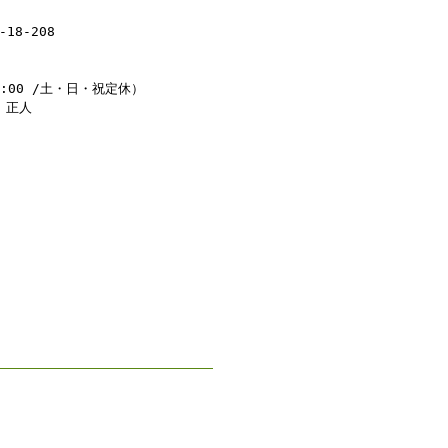
18-208
8:00 /土・日・祝定休）
 正人