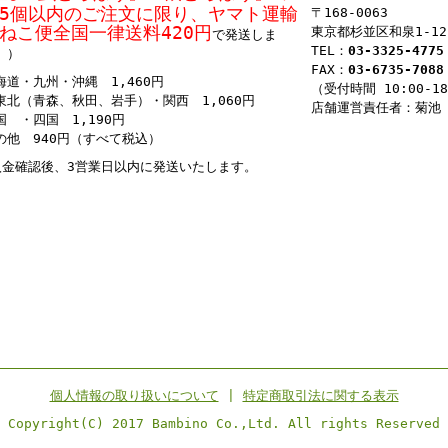
5個以内のご注文に限り、ヤマト運輸
〒168-0063
ねこ便
全国一律
送料420円
東京都杉並区和泉1-12-
で発送しま
TEL：
03-3325-4775
。）
FAX：
03-6735-7088
海道・九州・沖縄 1,460円
（受付時間 10:00-1
東北（青森、秋田、岩手）・関西 1,060円
店舗運営責任者：菊池
国 ・四国 1,190円
の他 940円（すべて税込）
入金確認後、3営業日以内に発送いたします。
個人情報の取り扱いについて
|
特定商取引法に関する表示
Copyright(C) 2017 Bambino Co.,Ltd. All rights Reserved