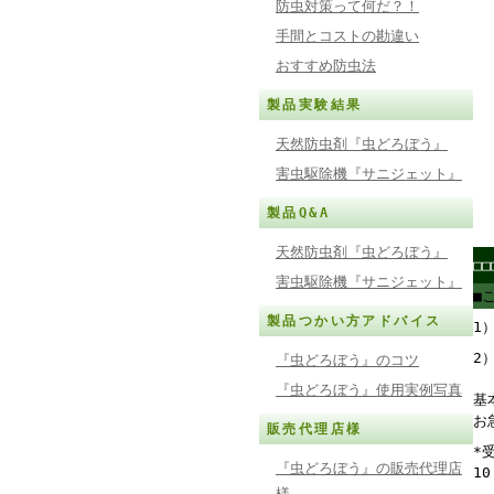
防虫対策って何だ？！
手間とコストの勘違い
おすすめ防虫法
製品実験結果
天然防虫剤『虫どろぼう』
害虫駆除機『サニジェット』
製品Q&A
天然防虫剤『虫どろぼう』
□
害虫駆除機『サニジェット』
■
製品つかい方アドバイス
1
2
『虫どろぼう』のコツ
『虫どろぼう』使用実例写真
基
お
販売代理店様
*
『虫どろぼう』の販売代理店
1
様