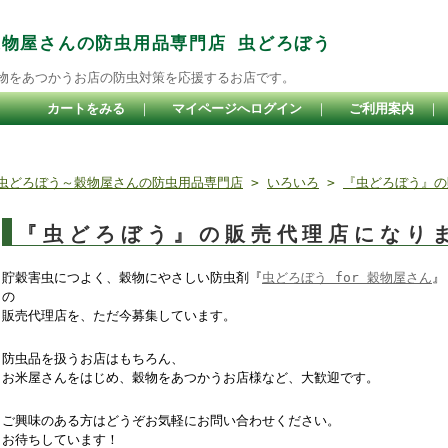
穀物屋さんの防虫用品専門店 虫どろぼう
物をあつかうお店の防虫対策を応援するお店です。
カートをみる
｜
マイページへログイン
｜
ご利用案内
｜
虫どろぼう～穀物屋さんの防虫用品専門店
>
いろいろ
>
『虫どろぼう』の
『虫どろぼう』の販売代理店になり
貯穀害虫につよく、穀物にやさしい防虫剤『
虫どろぼう for 穀物屋さん
』
の
販売代理店を、ただ今募集しています。
防虫品を扱うお店はもちろん、
お米屋さんをはじめ、穀物をあつかうお店様など、大歓迎です。
ご興味のある方はどうぞお気軽にお問い合わせください。
お待ちしています！