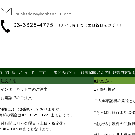
mushidoro@bambino11.com
□□ 通 販 ガ イ ド □□□ 「虫どろぼう」 は穀物屋さんの貯穀害虫対
ご注文方法
■お支払い
）インターネットでのご注文
1）銀行振込
）お電話でのご注文
ご入金確認後の発送と
本的に1）でお願いしておりますが、
*きらぼし銀行または
急ぎの場合は
03-3325-4775
までどうぞ。
受付時間は月～金曜日（土日・祝定休）
*お振込手数料のご負
0:00～18:00までとなります。