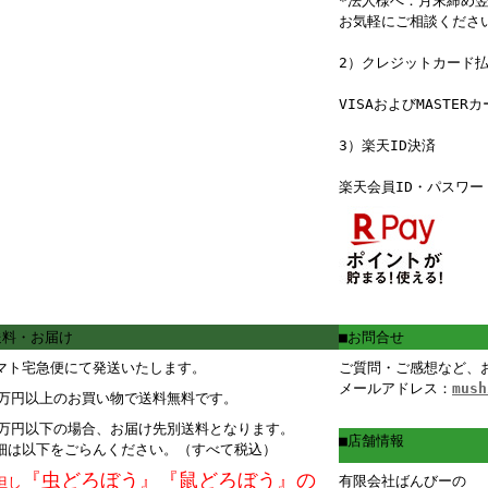
*法人様へ：月末締め
お気軽にご相談くださ
2）クレジットカード
VISAおよびMASTE
3）楽天ID決済
楽天会員ID・パスワ
送料・お届け
■お問合せ
マト宅急便にて発送いたします。
ご質問・ご感想など、
メールアドレス：
mush
2万円以上のお買い物で送料無料です。
2万円以下の場合、お届け先別送料となります。
■店舗情報
細は以下をごらんください。（すべて税込）
『虫どろぼう』『鼠どろぼう』の
有限会社ばんびーの
但し