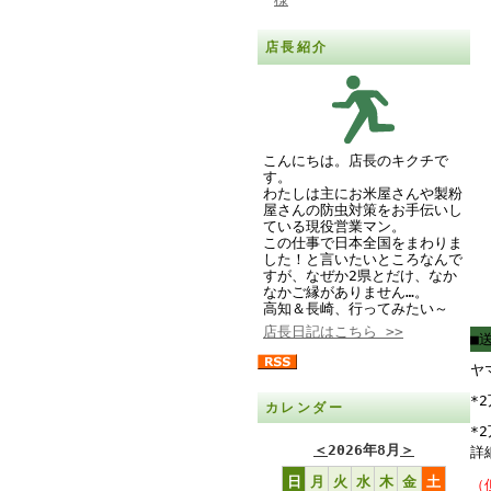
店長紹介
こんにちは。店長のキクチで
す。
わたしは主にお米屋さんや製粉
屋さんの防虫対策をお手伝いし
ている現役営業マン。
この仕事で日本全国をまわりま
した！と言いたいところなんで
すが、なぜか2県とだけ、なか
なかご縁がありません…。
高知＆長崎、行ってみたい～
店長日記はこちら >>
■
ヤ
*
カレンダー
*
＜
2026年8月
＞
詳
日
月
火
水
木
金
土
（